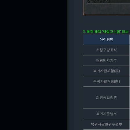
3. 복귀 혜택 '재림고수함' 정보
아이템명
초행구강화석
재림반지가루
복귀자팔괘함(黑)
복귀자팔괘함(白)
회령동입장권
복귀자군벌부
복귀자팔천귀수련부