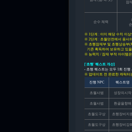
잠재
순수 체력
순
※ 1단계 : 이미 해당 수치 
※ 2단계 : 초월던전에서 용
※ 초행잠재부 및 초행상승부(
기존 획득하여 보유하고 있을 
※ 능력치 / 잠재 부적 아이템
['초행' 퀘스트 개선]
-
초행 퀘스트는 모두 1회 진행
※ 업데이트 전 완료한 캐릭터는
진행 NPC
퀘스트명
초월사범
성장의시작
초월사범
환골을향해
초월도구상
초행장비지
초월도구상
초행장비강