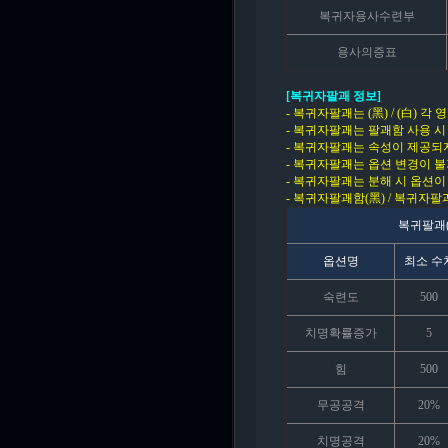
복귀자용사수련부
용사의증표
[복귀자팔괘 정보]
- 복귀자팔괘는 (黑) / (白) 
- 복귀자팔괘는 팔괘함 사용 시
- 복귀자팔괘는 속성이 제공되
- 복귀자팔괘는 옵션 변경이 
- 복귀자팔괘는 분해 시 옵션이
- 복귀자팔괘함(黑) / 복귀자팔
복귀팔괘
옵션명
최소 수
숙련도
500
치명확률증가
5
힘
500
무공공격
20%
치명공격
20%