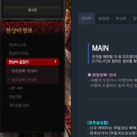
MAIN
성장편
변신편
장
완전정복! 천상비
▣ 완정정복! 안내
정보검색! 천상비
- 새롭게 오셨거나 오랜만에 복
이용에 도움되는 팁과 최근 
[명호달성함]
- 신규 캐릭터는 무림귀도 혜택
- 천계선녀의 [무림귀도보상받