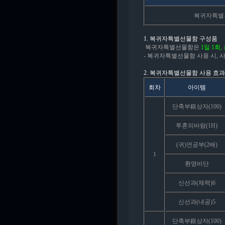
복귀자특별
1. 복귀자특별선물함 구성품
복귀자특별선물함은
1일 1회,
- 복귀자특별선물함 사용 시, 
2. 복귀자특별선물함 사용 효과
회차
아이템
단축부銀상자(100)
투혼의바람(1H)
(귀)연공부(2배)
1
환영비단
신선과(체력)6
신선과(내공)5
단축부銀상자(100)