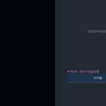
군림천하달성
● 3단계 : 천상기인
달성함
아이템