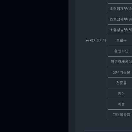
초행잠재부(숙
초행잠재부(맷
초행상승부(체
능력치&기타
흑혈공
환영비단
영원령세공석
성녀의눈물
천문동
잉어
마늘
고대의유충