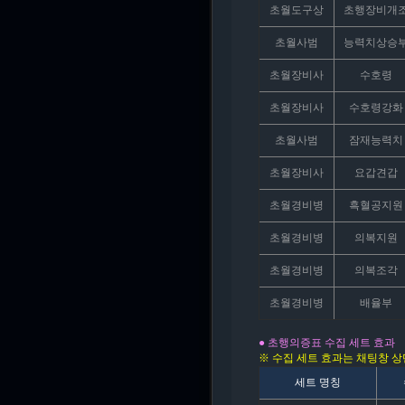
초월도구상
초행장비개
초월사범
능력치상승
초월장비사
수호령
초월장비사
수호령강화
초월사범
잠재능력치
초월장비사
요갑견갑
초월경비병
흑혈공지원
초월경비병
의복지원
초월경비병
의복조각
초월경비병
배율부
● 초행의증표 수집 세트 효과
※ 수집 세트 효과는 채팅창 상단 
세트 명칭