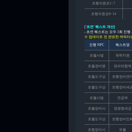
초행의증표1~7
초행의증표8~14
['초연' 퀘스트 개선]
-
초연 퀘스트는 모두 1회 진행
※ 업데이트 전 완료한 캐릭터는
진행 NPC
퀘스트명
초월사범
체력지원
초월경비병
방파와함께
초월도구상
초행장비연
초월도구상
초행장비세
초월사범
연공부
초월장비사
영원령세공
초월도구상
초행장비진
초행장비사
유물