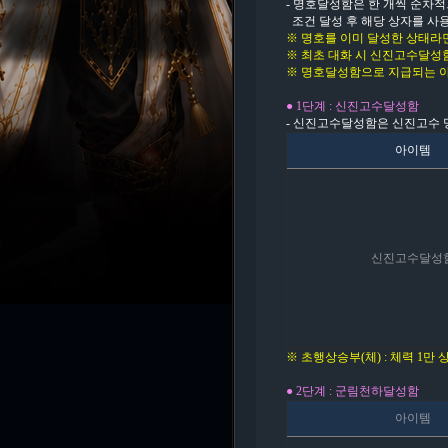
- 명호달성함은 한 개씩 순차적
조건 달성 후 해당 상자를 사
※ 명호를 이미 달성한 상태라
※ 최초 대화 시 신진고수달성
※ 명호달성함으로 지급되는 아
● 1단계 : 신진고수달성함
- 신진고수달성함은 신진고수 
아이템
신진고수달성
※ 초행상승부(체) : 체력 1만 
● 2단계 : 군림천하
달성함
아이템