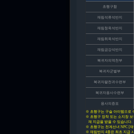
초행구함
재림석류석반지
재림청옥석반지
재림취옥석반지
재림금강석반지
복귀자의역천부
복귀자군벌부
복귀자팔천귀수련부
복귀자용사수련부
용사의증표
※ 초행구는 구슬 아이템으로 수집
※ 초행구 장착 또는 소지창 보
재 지급을 받을 수 있습니다.
※ 초행구는 천계선녀 NPC 
※ 재림반지 4종은 최초 지급 