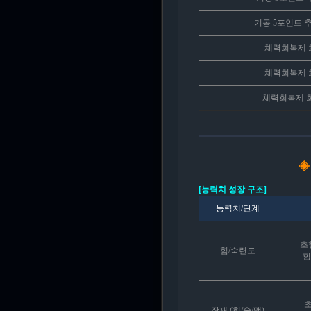
기공 5포인트 추
체력회복제 
체력회복제 
체력회복제 회
◈
[능력치 성장 구조]
능력치/단계
초
힘/숙련도
힘
초
잠재 (힘/숙/맷)