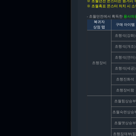
※ 초월던전 몬스터는 원거리 무
※ 초월흑표 몬스터 처치 시 소
- 초월던전에서 획득한
용사의증
복귀자
구매 아이템
상점 탭
초행석(강화)
초행석(개조)
초행석(연마)
초행장비
초행석(세공)
초행진화석
초행장비함
초월힘상승부
초월숙련상승
초월맷상승부
초행잠재부(힘