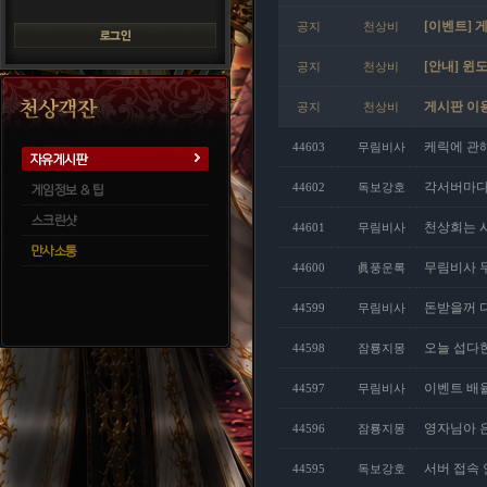
[이벤트] 
공지
천상비
[안내] 윈도
공지
천상비
게시판 이
공지
천상비
케릭에 관해서
44603
무림비사
각서버마다 
44602
독보강호
천상회는 
44601
무림비사
무림비사 
44600
眞풍운록
돈받을꺼 다
44599
무림비사
오늘 섭다
44598
잠룡지몽
이벤트 배
44597
무림비사
영자님아 
44596
잠룡지몽
서버 접속 
44595
독보강호