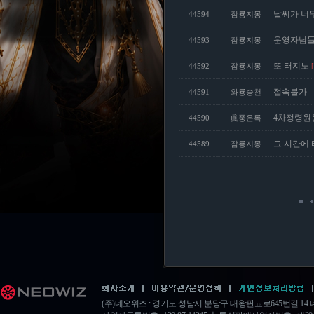
날씨가 너
44594
잠룡지몽
운영자님들
44593
잠룡지몽
또 터지노
44592
잠룡지몽
접속불가
44591
와룡승천
4차정령원옵
44590
眞풍운록
그 시간에 터
44589
잠룡지몽
(주)네오위즈 : 경기도 성남시 분당구 대왕판교로645번길 1