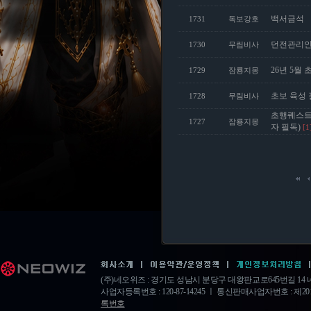
백서금석
1731
독보강호
던전관리인
1730
무림비사
26년 5월 
1729
잠룡지몽
초보 육성 
1728
무림비사
초행퀘스트
1727
잠룡지몽
자 필독)
[1
(주)네오위즈 : 경기도 성남시 분당구 대왕판교로645번길 1
사업자등록번호 : 120-87-14245 ㅣ 통신판매사업자번호 : 제20
록번호