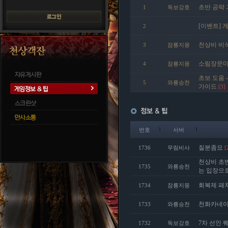
초반 공략 
1
독보강호
[이벤트] 
2
천상비 비
3
잠룡지몽
소림장문미
4
잠룡지몽
초보 도움 
5
와룡승천
가이드
[3]
번호
서버
질분좀요
1736
무림비사
[
천상비 초
1735
와룡승천
는 입장으
회복제 패치
1734
잠룡지몽
천화카네
1733
와룡승천
7차 선인 
1732
독보강호