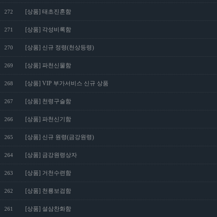
[상품] 태초진혼함
272
[상품] 각성비록함
271
[상품] 신규 정령(천상등령)
270
[상품] 파천신물함
269
[상품] VIP 부가서비스 신규 상품
268
[상품] 천령구슬함
267
[상품] 파천신기함
266
[상품] 신규 원령(금강원령)
265
[상품] 금강원령상자
264
[상품] 거천수련함
263
[상품] 천룡보검함
262
[상품] 설삼찬화함
261