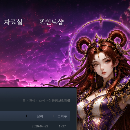
홈 > 천상비소식 > 상품정보&확률
날짜
조회수
2026-07-29
1737