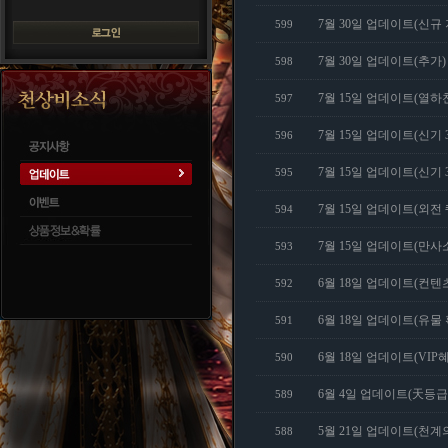
7월 30일 업데이트(신규 
599
7월 30일 업데이트(추가)
598
7월 15일 업데이트(열하
597
7월 15일 업데이트(신기 
596
7월 15일 업데이트(신기 
595
7월 15일 업데이트(외전
594
7월 15일 업데이트(만사
593
6월 18일 업데이트(컨텐
592
6월 18일 업데이트(유물 
591
6월 18일 업데이트(VIP
590
6월 4일 업데이트(天등급
589
5월 21일 업데이트(천계
588