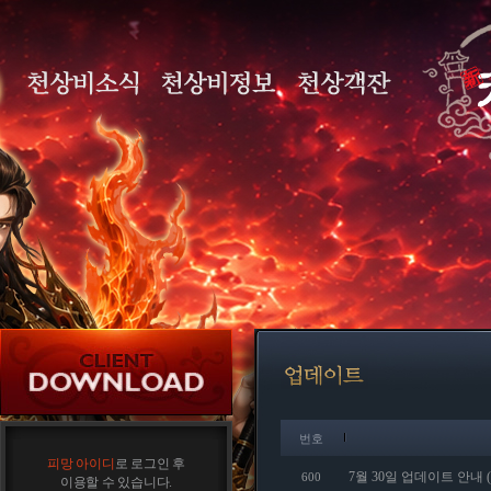
번호
피망 아이디
로 로그인 후
7월 30일 업데이트 안내 
600
이용할 수 있습니다.