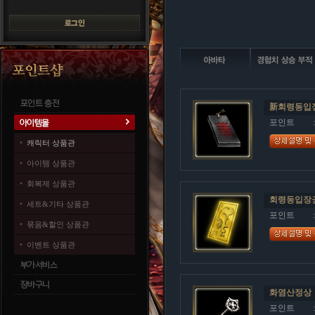
新회령동입
포인트
캐릭터 상품관
아이템 상품관
회복제 상품관
회령동입장
세트&기타 상품관
포인트
묶음&할인 상품관
이벤트 상품관
화염산정상
포인트