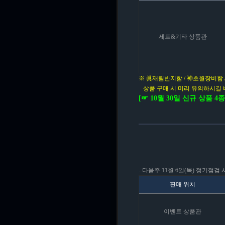
세트&기타 상품관
※ 眞재림반지함 / 神초월장비함 
상품 구매 시 미리 유의하시길 
[☞ 10월 30일 신규 상품 
- 다음주 11월 6일(목) 정기점
판매 위치
이벤트 상품관