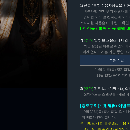
1) 신규 / 복귀 이용자님들을 위
:: 비록사범 NPC 위치가 왕대협
:: 왕대협 NPC 옆 천계선녀 N
:: 자세한 내용은 아래 링크 확
[☞ 신규 / 복귀 신규 혜택 
2)
(추가)
일부 보스 몬스터 타입 
:: 최근 발생된 이슈로 확인되어
아래 안내드리는 기간 동안 아래 
적용 기간
10월 30일(목) 정기점검
11월 13일(목) 정기점
3)
(추가)
제작 UI > 기타 > (
:: 신화카드는 소원쿠폰 2개로 
[강호귀야(江湖鬼夜) 이벤트
- 10월 30일(목) 정기점검 후 ~ 
이벤트가 진행 됩니다.
※ 이벤트 사항 내 수련장 이용 
정기점검 후 수련장 / 파천도장 