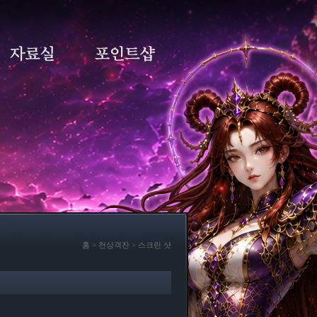
홈 > 천상객잔 > 스크린 샷